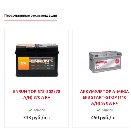
Персональные рекомендации
ENRUN TOP 578-302 (78
АККУМУЛЯТОР A-MEGA
A/H) 870 A R+
EFB START-STOP (110
A/H) 970 A R+
Много
Много
333
руб.
/шт
450
руб.
/шт